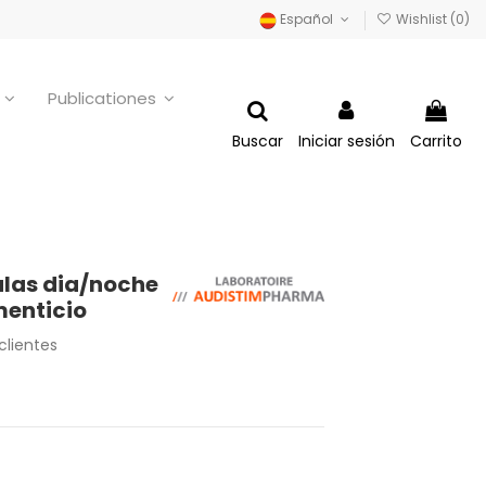
Español
Wishlist (
0
)
o
Publicationes
Buscar
Iniciar sesión
Carrito
ulas dia/noche
enticio
clientes