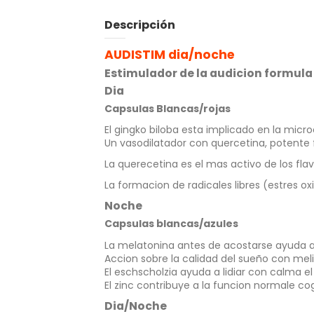
Descripción
AUDISTIM dia/noche
Estimulador de la audicion formula
Dia
Capsulas Blancas/rojas
El gingko biloba esta implicado en la micr
Un vasodilatador con quercetina, potente f
La querecetina es el mas activo de los fla
La formacion de radicales libres (estres ox
Noche
Capsulas blancas/azules
La melatonina antes de acostarse ayuda a 
Accion sobre la calidad del sueño con meli
El eschscholzia ayuda a lidiar con calma el 
El zinc contribuye a la funcion normale c
Dia/Noche