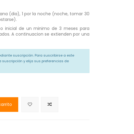
ñana (dia), 1 por la noche (noche, tomar 30
starse).
uso inicial de un minimo de 3 meses para
rados. A continuacion se extienden por una
diante suscripción. Para suscribirse a este
 suscripción y elija sus preferencias de
carrito