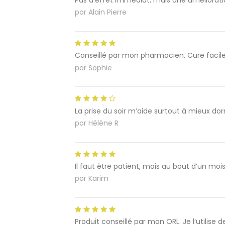
Pas d’effet immédiat, mais une améliorati
por
Alain Pierre
Conseillé par mon pharmacien. Cure facile
por
Sophie
La prise du soir m’aide surtout à mieux do
por
Hélène R
Il faut être patient, mais au bout d’un moi
por
Karim
Produit conseillé par mon ORL. Je l’utilise 