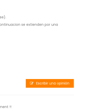
se).
continuacion se extienden por una
Escribir una opinión
ment !!