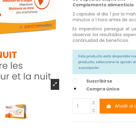
Complemento alimenticio
2 capsulas al dia. 1 por la ma
minutos a 1 hora antes de aco
Es imperativo perseguir el 
observar los resultados espe
continuidad de beneficios.
Este producto está disponible me
producto, seleccione la opción de
suscripción.
Suscribirse
Compra única
Añadir al 