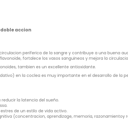
 doble accion
ocirculacion periferica de la sangre y contribuye a una buena aud
lavonoïde, fortalece los vasos sanguineos y mejora la circulacio
vonoïdes, tambien es un excellente antioxidante.
idativo) en la coclea es muy importante en el desarrollo de la p
reducir la latencia del sueño.
ssa.
estres de un estilo de vida activo.
ognitiva (concentracion, aprendizage, memoria, razonamientoy re