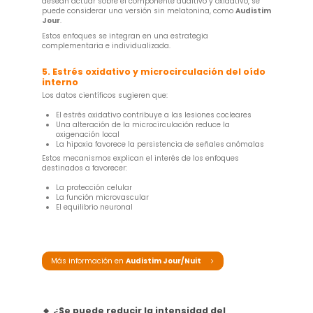
desean actuar sobre el componente auditivo y oxidativo, se
puede considerar una versión sin melatonina, como
Audistim
Jour
.
Estos enfoques se integran en una estrategia
complementaria e individualizada.
5. Estrés oxidativo y microcirculación del oído
interno
Los datos científicos sugieren que:
El estrés oxidativo contribuye a las lesiones cocleares
Una alteración de la microcirculación reduce la
oxigenación local
La hipoxia favorece la persistencia de señales anómalas
Estos mecanismos explican el interés de los enfoques
destinados a favorecer:
La protección celular
La función microvascular
El equilibrio neuronal
Más información en
Audistim Jour/Nuit
🔸 ¿Se puede reducir la intensidad del