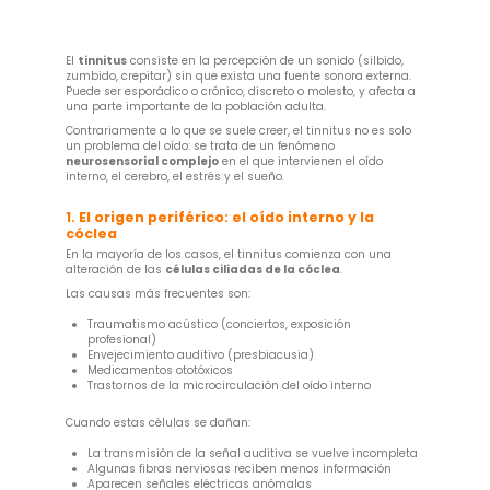
El
tinnitus
consiste en la percepción de un sonido (silbido,
zumbido, crepitar) sin que exista una fuente sonora externa.
Puede ser esporádico o crónico, discreto o molesto, y afecta a
una parte importante de la población adulta.
Contrariamente a lo que se suele creer, el tinnitus no es solo
un problema del oído: se trata de un fenómeno
neurosensorial complejo
en el que intervienen el oído
interno, el cerebro, el estrés y el sueño.
1. El origen periférico: el oído interno y la
cóclea
En la mayoría de los casos, el tinnitus comienza con una
alteración de las
células ciliadas de la cóclea
.
Las causas más frecuentes son:
Traumatismo acústico (conciertos, exposición
profesional)
Envejecimiento auditivo (presbiacusia)
Medicamentos ototóxicos
Trastornos de la microcirculación del oído interno
Cuando estas células se dañan:
La transmisión de la señal auditiva se vuelve incompleta
Algunas fibras nerviosas reciben menos información
Aparecen señales eléctricas anómalas