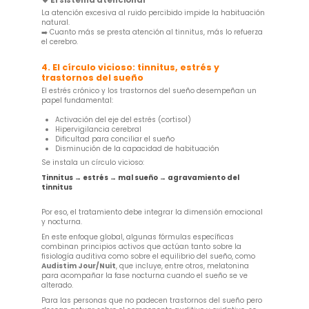
La atención excesiva al ruido percibido impide la habituación
natural.
➡️ Cuanto más se presta atención al tinnitus, más lo refuerza
el cerebro.
4. El círculo vicioso: tinnitus, estrés y
trastornos del sueño
El estrés crónico y los trastornos del sueño desempeñan un
papel fundamental:
Activación del eje del estrés (cortisol)
Hipervigilancia cerebral
Dificultad para conciliar el sueño
Disminución de la capacidad de habituación
Se instala un círculo vicioso:
Tinnitus → estrés → mal sueño → agravamiento del
tinnitus
Por eso, el tratamiento debe integrar la dimensión emocional
y nocturna.
En este enfoque global, algunas fórmulas específicas
combinan principios activos que actúan tanto sobre la
fisiología auditiva como sobre el equilibrio del sueño, como
Audistim Jour/Nuit
, que incluye, entre otros, melatonina
para acompañar la fase nocturna cuando el sueño se ve
alterado.
Para las personas que no padecen trastornos del sueño pero