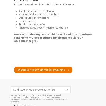
👉 En resumen
El tinnitus es el resultado de la interacción entre:
Afectación coclear periférica
Hiperactividad neuronal central
Desregulación emocional
Estrés crónico
Trastornos del sueño
Factores oxidativos y microcirculatorios
No se trata de simples «zumbidos en los oídos», sino de un
fenómeno neurosensorial complejo que requiere un
enfoque integral.
Descubra nuestra gama de productos
¡No se pierda ninguna oferta de AudistimPharma! Sea el
primero en conocer nuestras promociones, novedades y
lanzamientos de productos. Puede darse de baja en cualquier
momento.