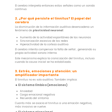
El cerebro interpreta entonces estas señales como un sonido
continuo.
2. ¿Por qué persiste el tinnitus? El papel del
cerebro
La disminución de la información auditiva desencadena un
fenómeno de
plasticidad neuronal
:
Aumento de la actividad espontánea de las neuronas
Sincronización excesiva de las redes
Hiperactividad de la corteza auditiva
El cerebro intenta compensar la falta de señal… generando su
propia actividad sonora interna.
Este mecanismo explica la cronicización del tinnitus, incluso
cuando la causa inicial se ha estabilizado.
3. Estrés, emociones y atención: un
amplificador importante
El tinnitus no es solo auditivo. También implica:
🔸 El sistema límbico (emociones)
Ansiedad
Carga emocional negativa
Recuerdo del síntoma
Cuanto más se asocia el tinnitus a una emoción negativa,
más invasivo se vuelve.
🔸 El sistema atencional