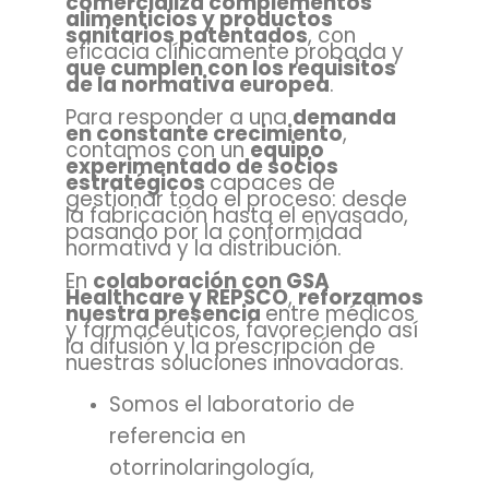
comercializa complementos
alimenticios y productos
sanitarios patentados
, con
eficacia clínicamente probada y
que cumplen con los requisitos
de la normativa europea
.
Para responder a una
demanda
en constante crecimiento
,
contamos con un
equipo
experimentado de socios
estratégicos
capaces de
gestionar todo el proceso: desde
la fabricación hasta el envasado,
pasando por la conformidad
normativa y la distribución.
En
colaboración con GSA
Healthcare y REPSCO
,
reforzamos
nuestra presencia
entre médicos
y farmacéuticos, favoreciendo así
la difusión y la prescripción de
nuestras soluciones innovadoras.
Somos el laboratorio de
referencia en
otorrinolaringología,