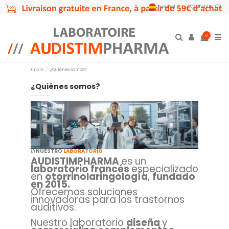
Español
Wishlist (
0
)
0
Inicio
¿Quiénes somos?
¿Quiénes somos?
NUESTRO
LABORATORIO
///
AUDISTIMPHARMA
es un
laboratorio francés
especializado
en
otorrinolaringología
,
fundado
en 2015.
Ofrecemos soluciones
innovadoras para los trastornos
auditivos.
Nuestro laboratorio
diseña
y