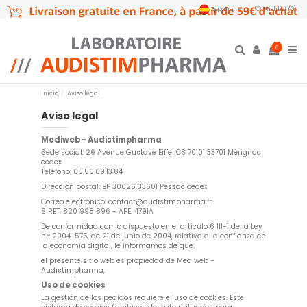
Español
Wishlist (
0
)
0
Inicio
Aviso legal
Aviso legal
Mediweb - Audistimpharma
Sede social: 26 Avenue Gustave Eiffel CS 70101 33701 Mérignac
cedex
Teléfono: 05.56.69.13.84
Dirección postal: BP 30026 33601 Pessac cedex
Correo electrónico:
contact@audistimpharma.fr
SIRET: 820 998 896 - APE: 4791A
De conformidad con lo dispuesto en el artículo 6 III-1 de la Ley
n.º 2004-575, de 21 de junio de 2004, relativa a la confianza en
la economía digital, le informamos de que:
el presente sitio web es propiedad de Mediweb -
Audistimpharma,
Uso de cookies
La gestión de los pedidos requiere el uso de cookies. Este