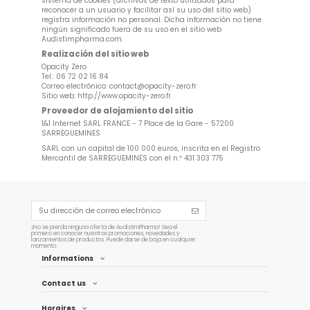
sistema de cookies (archivos de texto utilizados para
reconocer a un usuario y facilitar así su uso del sitio web)
registra información no personal. Dicha información no tiene
ningún significado fuera de su uso en el sitio web
Audistimpharma.com.
Realización del sitio web
Opacity Zero
Tel.: 06 72 02 16 84
Correo electrónico:
contact@opacity-zero.fr
Sitio web:
http://www.opacity-zero.fr
Proveedor de alojamiento del sitio
1&1 Internet SARL FRANCE - 7 Place de la Gare - 57200
SARREGUEMINES
SARL con un capital de 100 000 euros, inscrita en el Registro
Mercantil de SARREGUEMINES con el n.º 431 303 775
¡No se pierda ninguna oferta de AudistimPharma! Sea el
primero en conocer nuestras promociones, novedades y
lanzamientos de productos. Puede darse de baja en cualquier
momento.
Informations
Contact us
Horaires