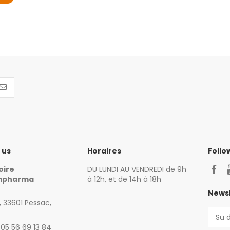
 us
Horaires
Follo
oire
DU LUNDI AU VENDREDI de 9h
impharma
à 12h, et de 14h à 18h
Newsl
 33601 Pessac,
 05 56 69 13 84