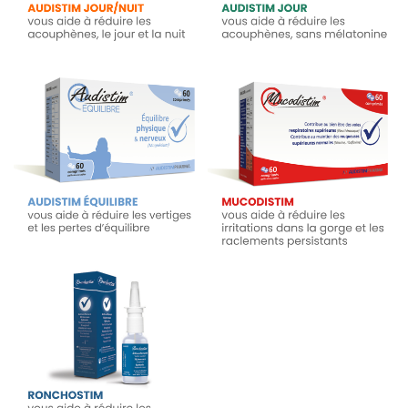
Audistim Equilibrio - 60 comprimidos
Mucodistim - 60 Capsulas
19,90
19,95
Añadir al carrito
Añadir al carrito
Ronchostim - Aerosol nasal 30 ml
14,90
Añadir al carrito