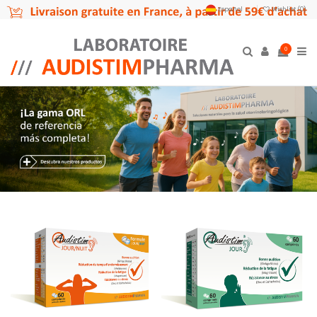
Español
Wishlist (
0
)
0
Audistim - 60 Capsulas dia/noche -
Audistim Día - 60 comprimidos
Complemento alimenticio
21,45
23,45
Añadir al carrito
Añadir al carrito