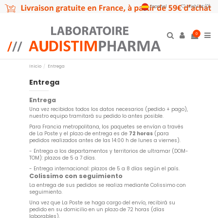
Español
Wishlist (
0
)
0
Inicio
Entrega
Entrega
Entrega
Una vez recibidos todos los datos necesarios (pedido + pago),
nuestro equipo tramitará su pedido lo antes posible.
Para
Francia metropolitana,
los paquetes se envían a través
de La Poste y el plazo de entrega es de
72 horas
(para
pedidos realizados antes de las 14:00 h de lunes a viernes).
- Entrega a los departamentos y territorios de ultramar (DOM-
TOM): plazos de 5 a 7 días.
- Entrega internacional: plazos de 5 a 8 días según el país.
Colissimo con seguimiento
La entrega de sus pedidos se realiza mediante
Colissimo con
seguimiento.
Una vez que La Poste se haga cargo del envío, recibirá su
pedido en su domicilio en un plazo de 72 horas (días
laborables).