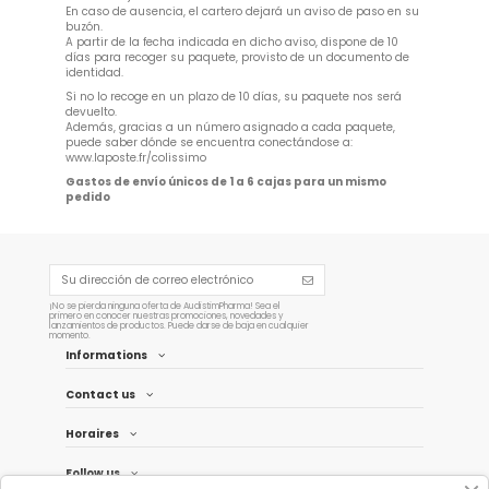
En caso de ausencia, el cartero dejará un aviso de paso en su
buzón.
A partir de la fecha indicada en dicho aviso, dispone de 10
días para recoger su paquete, provisto de un documento de
identidad.
Si no lo recoge en un plazo de 10 días, su paquete nos será
devuelto.
Además, gracias a un número asignado a cada paquete,
puede saber dónde se encuentra conectándose a:
www.laposte.fr/colissimo
Gastos de envío únicos de 1 a 6 cajas para un mismo
pedido
¡No se pierda ninguna oferta de AudistimPharma! Sea el
primero en conocer nuestras promociones, novedades y
lanzamientos de productos. Puede darse de baja en cualquier
momento.
Informations
Contact us
Horaires
Follow us