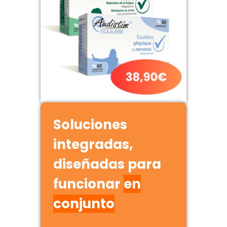
Soluciones
integradas,
diseñadas para
funcionar
en
conjunto