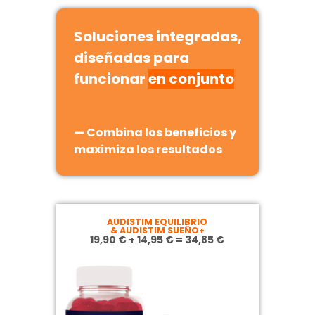
Soluciones integradas,
diseñadas para
funcionar
en conjunto
— Combina los beneficios y
maximiza los resultados
AUDISTIM EQUILIBRIO
& AUDISTIM SUEÑO+
19,90 € + 14,95 € =
34,85 €