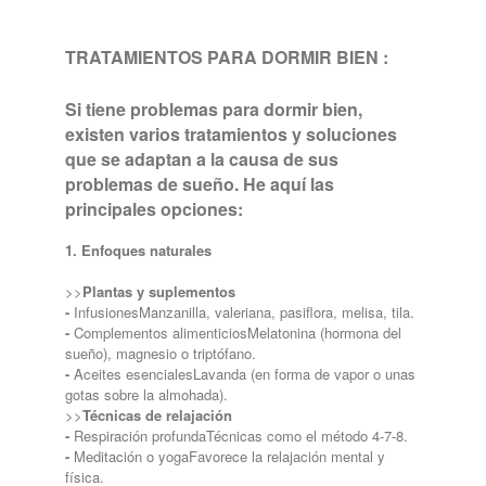
TRATAMIENTOS PARA DORMIR BIEN :
Si tiene problemas para dormir bien,
existen varios tratamientos y soluciones
que se adaptan a la causa de sus
problemas de sueño. He aquí las
principales opciones:
1. Enfoques naturales
>>
Plantas y suplementos
-
Infusiones
Manzanilla, valeriana, pasiflora, melisa, tila.
-
Complementos alimenticios
Melatonina (hormona del
sueño), magnesio o triptófano.
-
Aceites esenciales
Lavanda (en forma de vapor o unas
gotas sobre la almohada).
>>
Técnicas de relajación
-
Respiración profunda
Técnicas como el método 4-7-8.
-
Meditación o yoga
Favorece la relajación mental y
física.