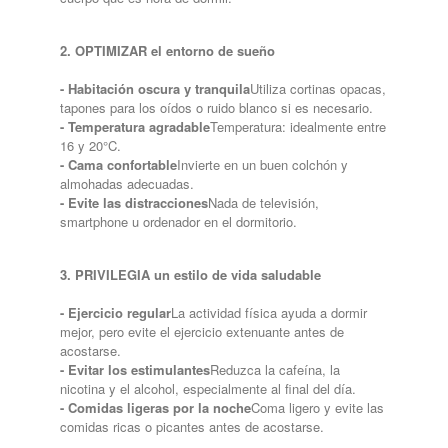
2. OPTIMIZAR el entorno de sueño
-
Habitación oscura y tranquila
Utiliza cortinas opacas,
tapones para los oídos o ruido blanco si es necesario.
- Temperatura agradable
Temperatura: idealmente entre
16 y 20°C.
- Cama confortable
Invierte en un buen colchón y
almohadas adecuadas.
- Evite las distracciones
Nada de televisión,
smartphone u ordenador en el dormitorio.
3. PRIVILEGIA un estilo de vida saludable
- Ejercicio regular
La actividad física ayuda a dormir
mejor, pero evite el ejercicio extenuante antes de
acostarse.
- Evitar los estimulantes
Reduzca la cafeína, la
nicotina y el alcohol, especialmente al final del día.
- Comidas ligeras por la noche
Coma ligero y evite las
comidas ricas o picantes antes de acostarse.