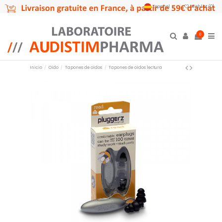
Español
Wishlist (
0
)
0
Inicio
Oído
Tapones de oídos
Tapones de oídos lectura