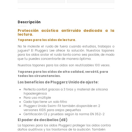
Descripción
Protección acústica antirruido dedicada a la
lectura.
Tapones para los oídos de lectura.
No te moleste el ruido de fuera cuando estudias, trabajas o
jugues? El Pluggerz Lee ofrece la solución. Nuestros tapones
para los oídos aislar el ruido tanto como sea posible, de modo
que tu puedes concentrarte de manera óptima.
Nuestros tapones para los oídos son reutilizables 100 veces.
Tapones para los oídos de alta calidad, versátil, para
todas las circunstancias.
Los beneficios de Pluggerz Unido de ajuste:
Perfecto confort gracias a 3 tiras y material de silicona
hipoalergénica
Para uso múltiple
Cada tipo tiene un solo filtro
Pluggerz Unido Swim-Fit también disponible en 2
versiones KIDS para orejas pequeñas
Certificación CE y pruebas según la norma EN 352-2
El poder de decibelios (dB)
La tapones para los oídos Pluggerz proteger los oídos contra
daños auditivos y los trastornos de la audición. También