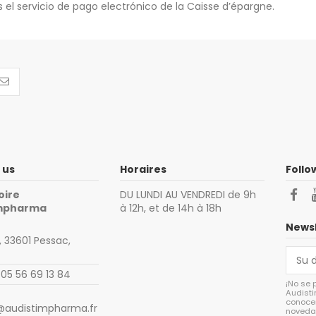
 el servicio de pago electrónico de la Caisse d’épargne.
 us
Horaires
Follo
oire
DU LUNDI AU VENDREDI de 9h
impharma
à 12h, et de 14h à 18h
Newsl
 33601 Pessac,
 05 56 69 13 84
¡No se 
Audisti
conocer
@audistimpharma.fr
noveda