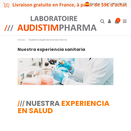
Español
Wishlist (
0
)
0
Inicio
Nuestra experiencia sanitaria
Nuestra experiencia sanitaria
NUESTRA
EXPERIENCIA
/
/
/
EN SALUD