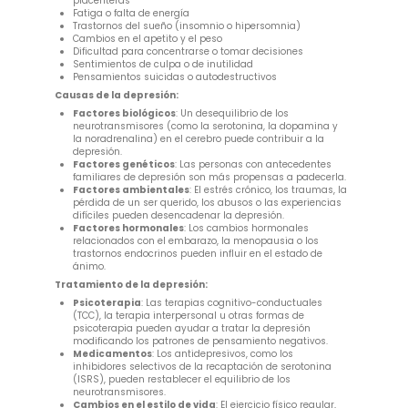
placenteras
Fatiga o falta de energía
Trastornos del sueño (insomnio o hipersomnia)
Cambios en el apetito y el peso
Dificultad para concentrarse o tomar decisiones
Sentimientos de culpa o de inutilidad
Pensamientos suicidas o autodestructivos
Causas de la depresión:
Factores biológicos
: Un desequilibrio de los
neurotransmisores (como la serotonina, la dopamina y
la noradrenalina) en el cerebro puede contribuir a la
depresión.
Factores genéticos
: Las personas con antecedentes
familiares de depresión son más propensas a padecerla.
Factores ambientales
: El estrés crónico, los traumas, la
pérdida de un ser querido, los abusos o las experiencias
difíciles pueden desencadenar la depresión.
Factores hormonales
: Los cambios hormonales
relacionados con el embarazo, la menopausia o los
trastornos endocrinos pueden influir en el estado de
ánimo.
Tratamiento de la depresión:
Psicoterapia
: Las terapias cognitivo-conductuales
(TCC), la terapia interpersonal u otras formas de
psicoterapia pueden ayudar a tratar la depresión
modificando los patrones de pensamiento negativos.
Medicamentos
: Los antidepresivos, como los
inhibidores selectivos de la recaptación de serotonina
(ISRS), pueden restablecer el equilibrio de los
neurotransmisores.
Cambios en el estilo de vida
: El ejercicio físico regular,