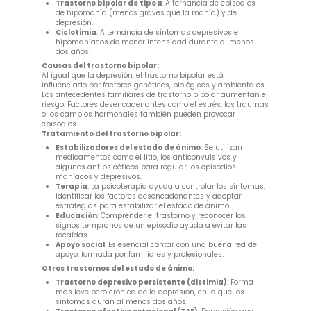
Trastorno bipolar de tipo II
: Alternancia de episodios
de hipomanía (menos graves que la manía) y de
depresión.
Ciclotimia
: Alternancia de síntomas depresivos e
hipomaníacos de menor intensidad durante al menos
dos años.
Causas del trastorno bipolar:
Al igual que la depresión, el trastorno bipolar está
influenciado por factores genéticos, biológicos y ambientales.
Los antecedentes familiares de trastorno bipolar aumentan el
riesgo. Factores desencadenantes como el estrés, los traumas
o los cambios hormonales también pueden provocar
episodios.
Tratamiento del trastorno bipolar:
Estabilizadores del estado de ánimo
: Se utilizan
medicamentos como el litio, los anticonvulsivos y
algunos antipsicóticos para regular los episodios
maníacos y depresivos.
Terapia
: La psicoterapia ayuda a controlar los síntomas,
identificar los factores desencadenantes y adoptar
estrategias para estabilizar el estado de ánimo.
Educación
: Comprender el trastorno y reconocer los
signos tempranos de un episodio ayuda a evitar las
recaídas.
Apoyo social
: Es esencial contar con una buena red de
apoyo, formada por familiares y profesionales.
Otros trastornos del estado de ánimo:
Trastorno depresivo persistente (distimia)
: Forma
más leve pero crónica de la depresión, en la que los
síntomas duran al menos dos años.