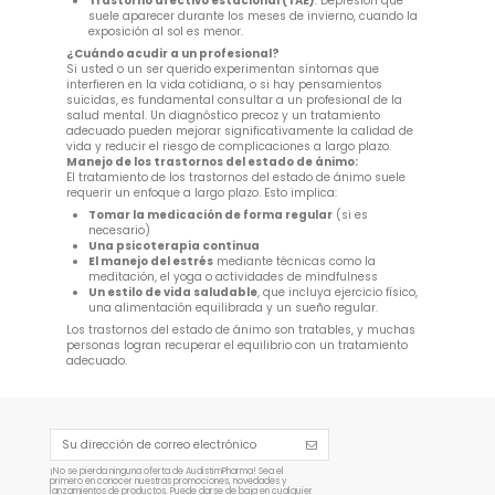
Trastorno afectivo estacional (TAE)
: Depresión que
suele aparecer durante los meses de invierno, cuando la
exposición al sol es menor.
¿Cuándo acudir a un profesional?
Si usted o un ser querido experimentan síntomas que
interfieren en la vida cotidiana, o si hay pensamientos
suicidas, es fundamental consultar a un profesional de la
salud mental. Un diagnóstico precoz y un tratamiento
adecuado pueden mejorar significativamente la calidad de
vida y reducir el riesgo de complicaciones a largo plazo.
Manejo de los trastornos del estado de ánimo:
El tratamiento de los trastornos del estado de ánimo suele
requerir un enfoque a largo plazo. Esto implica:
Tomar la medicación de forma regular
(si es
necesario)
Una psicoterapia continua
El manejo del estrés
mediante técnicas como la
meditación, el yoga o actividades de mindfulness
Un estilo de vida saludable
, que incluya ejercicio físico,
una alimentación equilibrada y un sueño regular.
Los trastornos del estado de ánimo son tratables, y muchas
personas logran recuperar el equilibrio con un tratamiento
adecuado.
¡No se pierda ninguna oferta de AudistimPharma! Sea el
primero en conocer nuestras promociones, novedades y
lanzamientos de productos. Puede darse de baja en cualquier