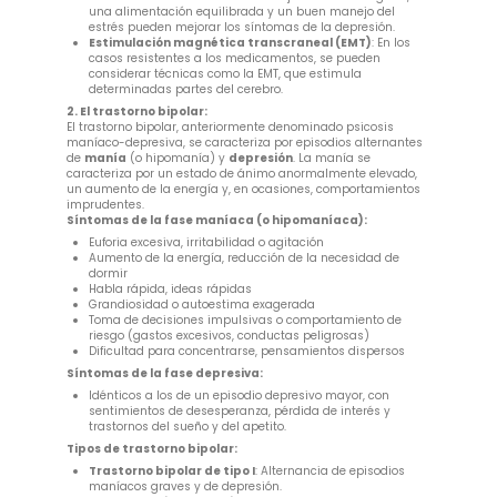
una alimentación equilibrada y un buen manejo del
estrés pueden mejorar los síntomas de la depresión.
Estimulación magnética transcraneal (EMT)
: En los
casos resistentes a los medicamentos, se pueden
considerar técnicas como la EMT, que estimula
determinadas partes del cerebro.
2. El trastorno bipolar:
El trastorno bipolar, anteriormente denominado psicosis
maníaco-depresiva, se caracteriza por episodios alternantes
de
manía
(o hipomanía) y
depresión
. La manía se
caracteriza por un estado de ánimo anormalmente elevado,
un aumento de la energía y, en ocasiones, comportamientos
imprudentes.
Síntomas de la fase maníaca (o hipomaníaca):
Euforia excesiva, irritabilidad o agitación
Aumento de la energía, reducción de la necesidad de
dormir
Habla rápida, ideas rápidas
Grandiosidad o autoestima exagerada
Toma de decisiones impulsivas o comportamiento de
riesgo (gastos excesivos, conductas peligrosas)
Dificultad para concentrarse, pensamientos dispersos
Síntomas de la fase depresiva:
Idénticos a los de un episodio depresivo mayor, con
sentimientos de desesperanza, pérdida de interés y
trastornos del sueño y del apetito.
Tipos de trastorno bipolar:
Trastorno bipolar de tipo I
: Alternancia de episodios
maníacos graves y de depresión.