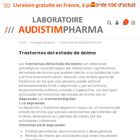
Español
Wishlist (
0
)
0
Inicio
Consejos de salud
Trastornos del estado de ánimo
Trastornos del estado de ánimo
Los
trastornos del estado de ánimo
son afecciones
psicológicas caracterizadas por alteraciones significativas
del estado de ánimo que pueden afectar a la calidad de vida
y al funcionamiento diario. Abarcan una amplia gama de
trastornos en los que una persona puede sentirse
extremadamente triste o deprimida o, por el contrario,
excesivamente eufórica, irritable o hiperactiva. Los dos tipos
principales de trastornos del estado de ánimo son la
depresión
y el
trastorno bipolar
.
1. La depresión:
La depresión, o trastorno depresivo mayor, es un trastorno del
estado de ánimo que provoca sentimientos persistentes de
tristeza, desesperanza y pérdida de interés por las
actividades cotidianas.
Síntomas de la depresión:
Tristeza persistente, vacío emocional o desesperanza
Pérdida de interés por actividades que antes resultaban