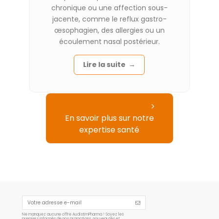
chronique ou une affection sous-
jacente, comme le reflux gastro-
œsophagien, des allergies ou un
écoulement nasal postérieur.
Lire la suite →
En savoir plus sur notre
expertise santé
Ne manquez aucune offre AudistimPharma ! Soyez les
premiers informés de nos promotions, nouveautés et