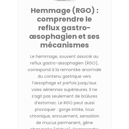
Hemmage (RGO) :
comprendre le
reflux gastro-
œsophagien et ses
mécanismes
Le hemmage, souvent associé au
reflux gastro-œsophagien (RGO),
correspond à la remontée anormale
du contenu gastrique vers
l’œsophage et parfois jusqu’aux
voies aériennes supérieures.
Il ne
s’agit pas seulement de brûlures
d’estomac.
Le RGO peut aussi
provoquer :
gorge irritée,
toux
chronique,
enrouement,
sensation
de mucus permanent,
gêne