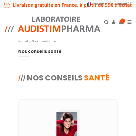
Français
Wishlist (
0
)
0
Accueil
Nos conseils santé
Nos conseils santé
NOS CONSEILS
SANTÉ
/
//