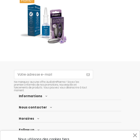
Promo !
Offre couplée Ronchostim +
Pluggerz
24,90 €
Ajouter au
panier
Ne manquez aucune offre AudistimPharma ! Soyez les
premiers informés de nos promotions, nouveautés et
lancements de produits. Vous pouvez vous désinscrire à tout
moment.
Informations
Nous contacter
Horaires
Follow us
Nous utilisons des cookies tiers