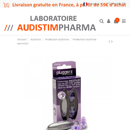
Français
Wishlist (
0
)
0
Accueil
Audition
Protection auditive
Protection auditive
sommeil