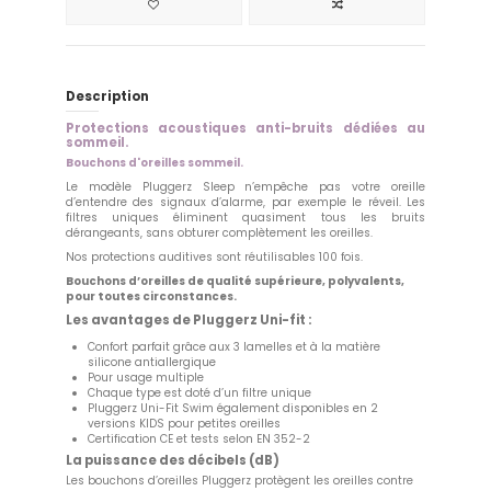
Description
Protections acoustiques anti-bruits dédiées au
sommeil.
Bouchons d'oreilles sommeil.
Le modèle Pluggerz Sleep n’empêche pas votre oreille
d’entendre des signaux d’alarme, par exemple le réveil. Les
filtres uniques éliminent quasiment tous les bruits
dérangeants, sans obturer complètement les oreilles.
Nos protections auditives sont réutilisables 100 fois.
Bouchons d’oreilles de qualité supérieure, polyvalents,
pour toutes circonstances.
Les avantages de Pluggerz Uni-fit :
Confort parfait grâce aux 3 lamelles et à la matière
silicone antiallergique
Pour usage multiple
Chaque type est doté d’un filtre unique
Pluggerz Uni-Fit Swim également disponibles en 2
versions KIDS pour petites oreilles
Certification CE et tests selon EN 352-2
La puissance des décibels (dB)
Les bouchons d’oreilles Pluggerz protègent les oreilles contre