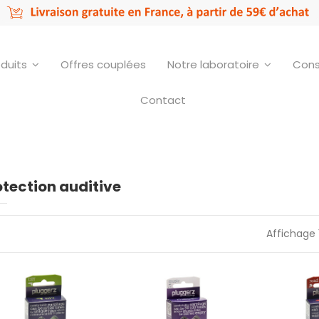
oduits
Offres couplées
Notre laboratoire
Cons
Contact
otection auditive
Affichage 
Protection auditive
Protection auditive
Protection 
bricolage
musique
et