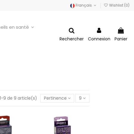
Français
Wishlist (
0
)
eils en santé
Rechercher
Connexion
Panier
1-9 de 9 article(s)
Pertinence
9
auditive route
Protection auditive
 moto
sommeil