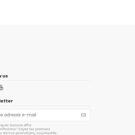
w us
etter
quez aucune offre
mPharma ! Soyez les premiers
s de nos promotions, nouveautés