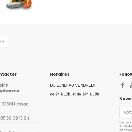
ntacter
Horaires
Follo
oire
DU LUNDI AU VENDREDI
impharma
de 9h à 12h, et de 14h à 18h
Newsl
 33601 Pessac,
 05 56 69 13 84
Ne man
Audisti
informé