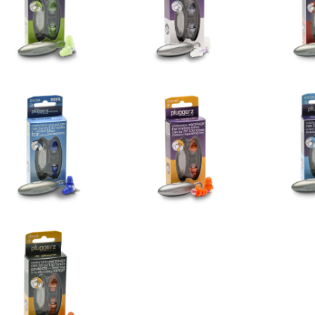
14,95 €
14,95 €
14
Ajouter au panier
Ajouter au panier
Ajout
ection auditive piscine
Protection auditive
Protection a
enfant
voyage
14
14,95 €
14,95 €
Ajout
Ajouter au panier
Ajouter au panier
Protection auditive
chasse et tir
14,95 €
Ajouter au panier