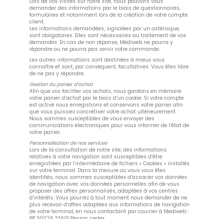
Lors de vos visites sur notre site, nous pouvons vous
demander des informations par le biais de questionnaires,
formulaires et notamment lors de la création de votre compte
client.
Les informations demandées, signalées par un astérisque,
sont obligatoires. Elles sont nécessaires au traitement de vos
demandes. En cas de non réponse, Médiweb ne pourra y
répondre ou ne pourra pas servir votre commande.
Les autres informations sont destinées à mieux vous
connaître et sont, par conséquent, facultatives. Vous êtes libre
de ne pas y répondre.
Gestion du panier d’achat
Afin que vos faciliter vos achats, nous gardons en mémoire
votre panier d’achat par le biais d’un cookie. Si votre compte
est activé nous enregistrons et conservons votre panier afin
que vous puissiez concrétiser votre achat ultérieurement.
Nous sommes susceptibles de vous envoyer des
communications électroniques pour vous informer de l’état de
votre panier.
Personnalisation de nos services
Lors de la consultation de notre site, des informations
relatives à votre navigation sont susceptibles d’être
enregistrées par l’intermédiaire de fichiers « Cookies » installés
sur votre terminal. Dans la mesure où vous vous êtes
identifiés, nous sommes susceptibles d’associer vos données
de navigation avec vos données personnelles afin de vous
proposer des offres personnalisés, adaptées à vos centres
d’intérêts. Vous pourrez à tout moment nous demander de ne
plus recevoir d’offres adaptées aux informations de navigation
de votre terminal, en nous contactant par courrier à Mediweb :
BP 30026 33601 Pessac cedex