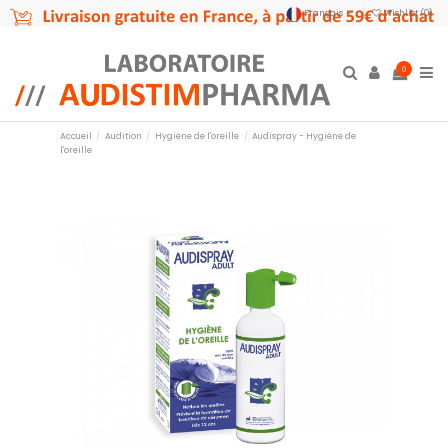
Français
Wishlist (
0
)
0
Accueil
Audition
Hygiène de l'oreille
Audispray - Hygiène de
l'oreille