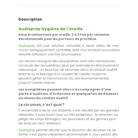
Description
Audispray Hygiène de l'oreille
Deux brumisations par oreille, 2 à 3 fois par semaine.
Recommandé pour les porteurs de prothèse.
Audispray
est une solution naturelle à base d’eau de mer,
micro-biologiquement contrôlée, doté d’un embout auriculaire
breveté, diffusant une fine brumisation.
Les raisons d’origine des acouphènes sont très nombreuses.
La cause des acouphènes peut par exemple en être purement
mécanique ; un bouchon de cérumen dans le conduit auditif
externe ou le blocage d’un osselet de l’oreille moyenne
peuvent gêner la transmission du son environnemental
jusqu’à l’oreille interne.
Les acouphènes peuvent alors s'accompagner d'une
perte d'audition, d'irritations et quelquefois de douleurs
au niveau du conduit auditif.
Le cérumen, c'est quoi ?
Il ressemble à de la cire d'abeille. Il est sécrété par les glandes
sébacées. Il joue avant tout un rôle protecteur : le cérumen va
piéger les corps étrangers, les poussières et les germes pour
les évacuer vers l'extérieur.
Audispray
permet d'éviter que le bouchon de cérumen ne se
forme. Il est particulièrement recommandé si vous portez des