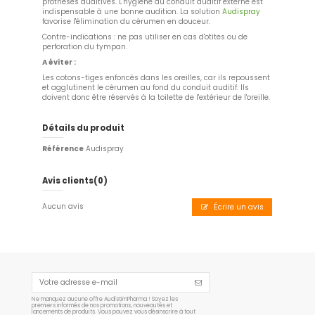
prothèses auditives. L'hygiène du conduit auditif externe est
indispensable à une bonne audition. La solution
Audispray
favorise l'élimination du cérumen en douceur.
Contre-indications : ne pas utiliser en cas d'otites ou de
perforation du tympan.
A éviter :
Les cotons-tiges enfoncés dans les oreilles, car ils repoussent
et agglutinent le cérumen au fond du conduit auditif. Ils
doivent donc être réservés à la toilette de l'extérieur de l'oreille.
Détails du produit
Référence
Audispray
Avis clients
(0)
Aucun avis
Écrire un avis
Ne manquez aucune offre AudistimPharma ! Soyez les
premiers informés de nos promotions, nouveautés et
lancements de produits. Vous pouvez vous désinscrire à tout