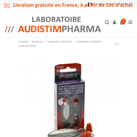
Français
Wishlist (
0
)
0
Accueil
Audition
Protection auditive
Protection auditive
route et moto