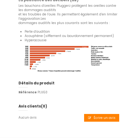
La puissance des décibels (dB)
Les bouchons d’oreilles Pluggerz protègent les oreilles contre
les dommages auditifs
et les troubles de l’ouïe. Ils permettent également d’en limiter
l’aggravation.Les
dommages auditifs les plus courants sont les suivants :
Perte d’audition
Acouphène (sifflement ou bourdonnement permanent)
Hyperacousie
Détails du produit
Référence
PLUG3
Avis clients
(0)
Aucun avis
Écrire un avis