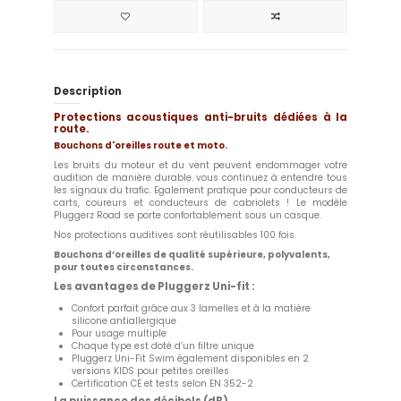
Description
Protections acoustiques anti-bruits dédiées à la
route.
Bouchons d'oreilles route et moto.
Les bruits du moteur et du vent peuvent endommager votre
audition de manière durable. vous continuez à entendre tous
les signaux du trafic. Egalement pratique pour conducteurs de
carts, coureurs et conducteurs de cabriolets ! Le modèle
Pluggerz Road se porte confortablement sous un casque.
Nos protections auditives sont réutilisables 100 fois.
Bouchons d’oreilles de qualité supérieure, polyvalents,
pour toutes circonstances.
Les avantages de Pluggerz Uni-fit :
Confort parfait grâce aux 3 lamelles et à la matière
silicone antiallergique
Pour usage multiple
Chaque type est doté d’un filtre unique
Pluggerz Uni-Fit Swim également disponibles en 2
versions KIDS pour petites oreilles
Certification CE et tests selon EN 352-2