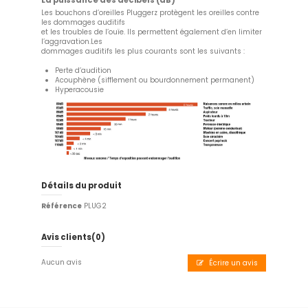
La puissance des décibels (dB)
Les bouchons d’oreilles Pluggerz protègent les oreilles contre
les dommages auditifs
et les troubles de l’ouïe. Ils permettent également d’en limiter
l’aggravation.Les
dommages auditifs les plus courants sont les suivants :
Perte d’audition
Acouphène (sifflement ou bourdonnement permanent)
Hyperacousie
Détails du produit
Référence
PLUG2
Avis clients
(0)
Aucun avis
Écrire un avis