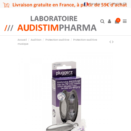
Français
Wishlist (
0
)
0
Accueil
Audition
Protection auditive
Protection auditive
musique