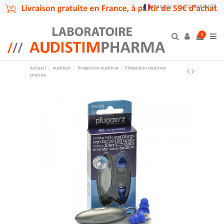
Français
Wishlist (
0
)
0
Accueil
Audition
Protection auditive
Protection auditive
piscine