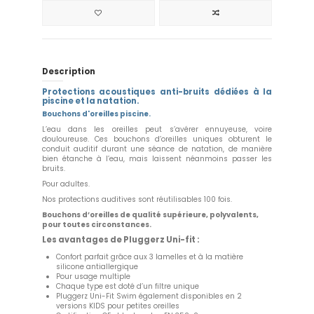
Description
Protections acoustiques anti-bruits dédiées à la
piscine et la natation.
Bouchons d'oreilles piscine.
L’eau dans les oreilles peut s’avérer ennuyeuse, voire
douloureuse. Ces bouchons d’oreilles uniques obturent le
conduit auditif durant une séance de natation, de manière
bien étanche à l’eau, mais laissent néanmoins passer les
bruits.
Pour adultes.
Nos protections auditives sont réutilisables 100 fois.
Bouchons d’oreilles de qualité supérieure, polyvalents,
pour toutes circonstances.
Les avantages de Pluggerz Uni-fit :
Confort parfait grâce aux 3 lamelles et à la matière
silicone antiallergique
Pour usage multiple
Chaque type est doté d’un filtre unique
Pluggerz Uni-Fit Swim également disponibles en 2
versions KIDS pour petites oreilles