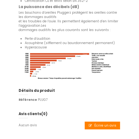
Certification CE et tests selon EN 352-2
La puissance des décibels (dB)
Les bouchons d’oreilles Pluggerz protègent les oreilles contre
les dommages auditifs
et les troubles de l’ouïe. Ils permettent également d’en limiter
l’aggravation.Les
dommages auditifs les plus courants sont les suivants :
Perte d’audition
Acouphène (sifflement ou bourdonnement permanent)
Hyperacousie
Détails du produit
Référence
PLUG7
Avis clients
(0)
Aucun avis
Écrire un avis