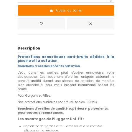
Ajouter au panier
Description
Protections acoustiques anti-bruits dédiées à la
piscine et la natation.
Bouchons d'oreilles enfants natation.
L’eau dans les oreilles peut s’avérer ennuyeuse, voire
douloureuse. Ces bouchons d’oreilles uniques obturent le
conduit auditif durant une séance de natation, de manière
bien étanche à l’eau, mais laissent néanmoins passer les
bruits.
Pour Garçons et Filles.
Nos protections auditives sont réutilisables 100 fois.
Bouchons d’oreilles de qualité supérieure, polyvalents,
pour toutes circonstances.
Les avantages de Pluggerz Uni-fit :
Confort parfait grâce aux 3 lamelles et à la matière
silicone antiallergique