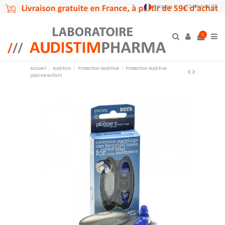
Français
Wishlist (
0
)
0
Accueil
Audition
Protection auditive
Protection auditive
piscine enfant