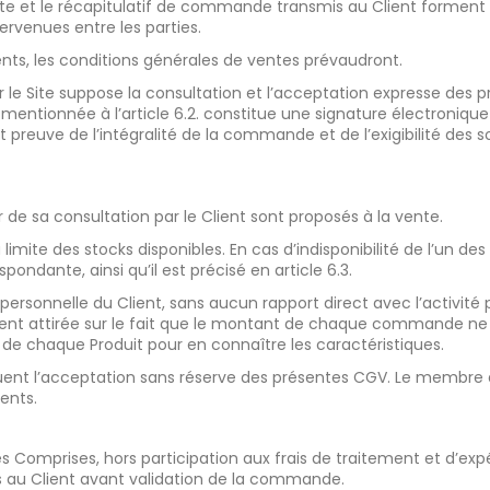
nte et le récapitulatif de commande transmis au Client forment
tervenues entre les parties.
ts, les conditions générales de ventes prévaudront.
e Site suppose la consultation et l’acceptation expresse des p
ntionnée à l’article 6.2. constitue une signature électronique 
t preuve de l’intégralité de la commande et de l’exigibilité de
our de sa consultation par le Client sont proposés à la vente.
limite des stocks disponibles. En cas d’indisponibilité de l’un des
pondante, ainsi qu’il est précisé en article 6.3.
 personnelle du Client, sans aucun rapport direct avec l’activité p
rement attirée sur le fait que le montant de chaque commande n
if de chaque Produit pour en connaître les caractéristiques.
uent l’acceptation sans réserve des présentes CGV. Le membre d
rents.
s Comprises, hors participation aux frais de traitement et d’expé
és au Client avant validation de la commande.