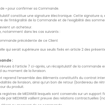
ande » pour confirmer sa Commande.
latif constitue une signature électronique. Cette signature a, 
ve de l’intégralité de la Commande et de l’exigibilité des som
devient un acheteur.
, notamment dans les cas suivants :
 commande précédente de ce Client
e qui serait supérieure aux seuils fixés en article 2 des présent
mande :
révues à l’article 7 ci-après, un récapitulatif de la commande es
ard au moment de la livraison.
reprend l’ensemble des éléments constitutifs du contrat inter
lités de livraison, ainsi qu’un bon de retour (bordereau de rétra
our du produit.
registres de MEDIWEB lesquels sont conservés sur un support fia
 par MEDIWEB vaillent preuve des relations contractuelles (na