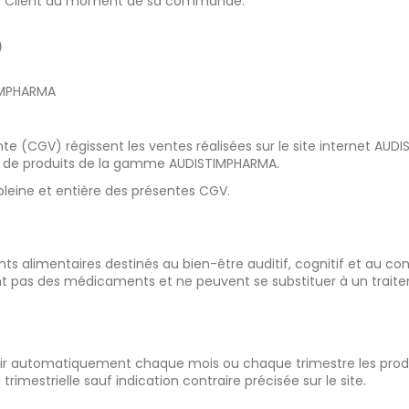
ée au Client au moment de sa commande.
)
IMPHARMA
te (CGV) régissent les ventes réalisées sur le site internet A
l de produits de la gamme AUDISTIMPHARMA.
eine et entière des présentes CGV.
s alimentaires destinés au bien-être auditif, cognitif et au co
nt pas des médicaments et ne peuvent se substituer à un trait
ir automatiquement chaque mois ou chaque trimestre les produ
rimestrielle sauf indication contraire précisée sur le site.