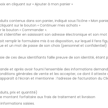
hoix en cliquant sur « Ajouter à mon panier »
roduits contenus dans son panier, indiqué sous l’icône « Mon panie
 cliquant sur le bouton « Continuer mes achats »
r le bouton « Commander ».
doit s’identifier en saisissant son adresse électronique et son mot
 remplir le formulaire mis à sa disposition, sur lequel il fera fi
que et un mot de passe de son choix (personnel et confidentiel) q
sie de ces deux identifiants faille preuve de son identité, étant
nde et après avoir fourni l’ensemble des informations demandée
nditions générales de vente et les accepter, ce dont il atteste
paraît à l’écran et mentionne : l’adresse de facturation du Cli
its, prix et quantité)
 montant forfaitaire aux frais de traitement et livraison
 informations saisies.