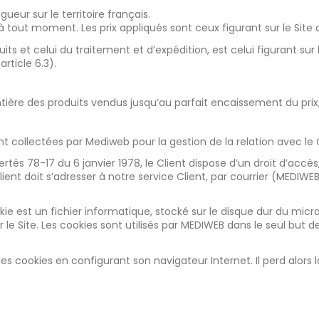
gueur sur le territoire français.
n à tout moment. Les prix appliqués sont ceux figurant sur le 
oduits et celui du traitement et d’expédition, est celui figurant 
rticle 6.3).
ière des produits vendus jusqu’au parfait encaissement du prix, 
t collectées par Mediweb pour la gestion de la relation avec le C
tés 78-17 du 6 janvier 1978, le Client dispose d’un droit d’accès,
lient doit s’adresser à notre service Client, par courrier (MEDI
.
kie est un fichier informatique, stocké sur le disque dur du micro
r le Site. Les cookies sont utilisés par MEDIWEB dans le seul but 
les cookies en configurant son navigateur Internet. Il perd alors l