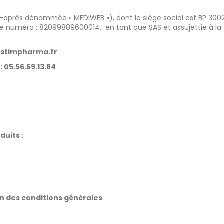
ci-après dénommée « MEDIWEB »), dont le siège social est BP 3002
numéro : 82099889600014, en tant que SAS et assujettie à la tax
stimpharma.fr
 05.56.69.13.84
duits :
n des conditions générales