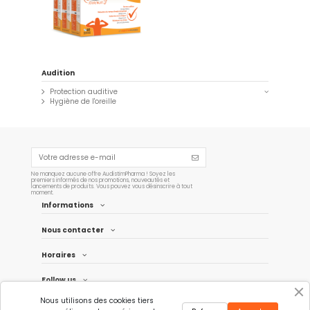
Ajouter au panier
Audition
Protection auditive
Hygiène de l'oreille
Ne manquez aucune offre AudistimPharma ! Soyez les
premiers informés de nos promotions, nouveautés et
lancements de produits. Vous pouvez vous désinscrire à tout
moment.
Informations
Nous contacter
Horaires
Follow us
Nous utilisons des cookies tiers
Newsletter