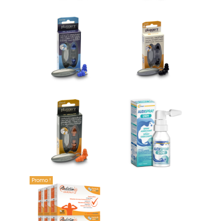
Protection auditive piscine
Protection auditive lecture
14,95 €
14,95 €
Ajouter au panier
Ajouter au panier
Protection auditive chasse et
Audispray Dry - Otite du
tir
baigneur
14,95 €
10,90 €
Ajouter au panier
Ajouter au panier
Promo !
Offre couplée Audistim Jour-
Nuit x6
134,90 €