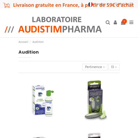
Français
Wishlist (
0
)
0
Accueil
Audition
Audition
Pertinence
13
Audispray - Hygiène de
Protection auditive bricolage
l'oreille
14,95 €
11,26 €
Ajouter au panier
Ajouter au panier