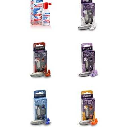
Audispray - Bouchons de
Protection auditive musique
cérumen
14,95 €
10,12 €
Ajouter au panier
Ajouter au panier
Protection auditive route et
Protection auditive sommeil
moto
14,95 €
14,95 €
Ajouter au panier
Ajouter au panier
Protection auditive piscine
Protection auditive voyage
enfant
14,95 €
14,95 €
Ajouter au panier
Ajouter au panier