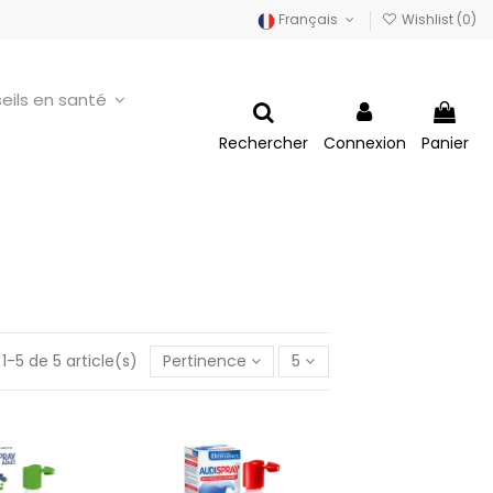
Français
Wishlist (
0
)
eils en santé
Rechercher
Connexion
Panier
1-5 de 5 article(s)
Pertinence
5
 - Hygiène de
Audispray - Bouchons de
oreille
cérumen