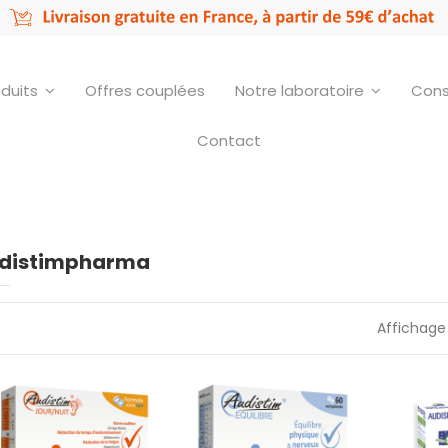
oduits
Offres couplées
Notre laboratoire
Cons
Contact
distimpharma
Affichage 
distim Jour/Nuit - 60
Audistim Équilibre - 60
Audispray
comprimés
comprimés
l'