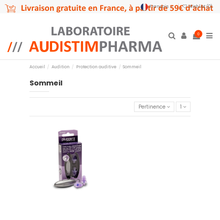
Français
Wishlist (
0
)
0
Accueil
Audition
Protection auditive
Sommeil
Sommeil
Pertinence
1
Protection auditive sommeil
14,95 €
Ajouter au panier