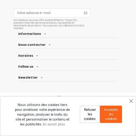
Ne manquez aucune offre AudistimPharma ! Soyez les
premiers informés de nos promotions, nouveautés et
lancements de produits. Vous pouvez vous désinscrire à tout
moment.
Informations
Nous contacter
Horaires
Follow us
Newsletter
Nous utilisons des cookies tiers
pour améliorer votre expérience de
Refuser
Accepter
les
les
navigation, analyser le trafic du
cookies
cookies
site et personnaliser le contenu et
les publicités.
En savoir plus