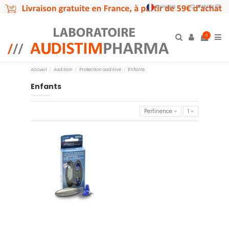
Français
Wishlist (
0
)
0
Accueil
Audition
Protection auditive
Enfants
Enfants
Pertinence
1
Protection auditive piscine
enfant
14,95 €
Ajouter au panier