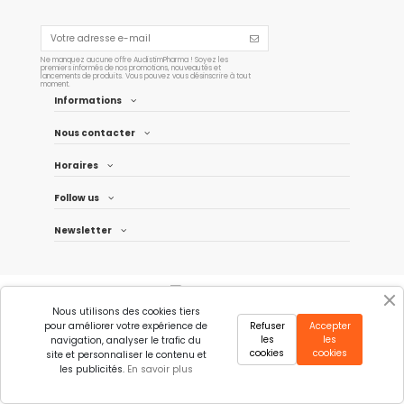
Ne manquez aucune offre AudistimPharma ! Soyez les
premiers informés de nos promotions, nouveautés et
lancements de produits. Vous pouvez vous désinscrire à tout
moment.
Informations
Nous contacter
Horaires
Follow us
Newsletter
Nous utilisons des cookies tiers
pour améliorer votre expérience de
Refuser
Accepter
les
les
navigation, analyser le trafic du
cookies
cookies
site et personnaliser le contenu et
les publicités.
En savoir plus